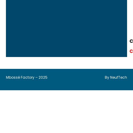
C
C
Mbossé Factory – 2025
By NeufTech