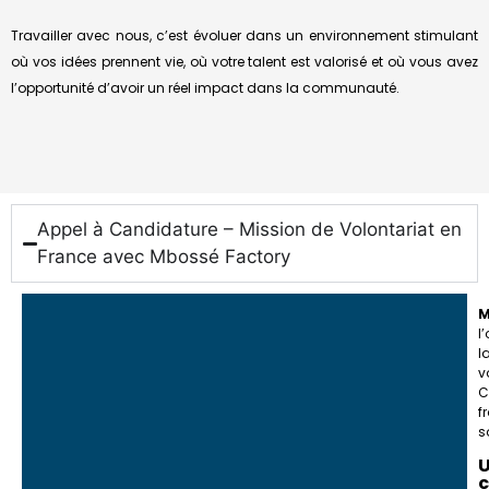
Travailler avec nous, c’est évoluer dans un environnement stimulant
où vos idées prennent vie, où votre talent est valorisé et où vous avez
l’opportunité d’avoir un réel impact dans la communauté.
Appel à Candidature – Mission de Volontariat en
France avec Mbossé Factory
M
l
l
v
C
f
s
U
c